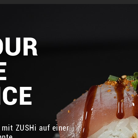
OUR
E
NCE
 mit ZUSHi auf einer
nnte