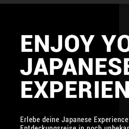
ENJOY Y
JAPANES
EXPERIE
Erlebe deine Japanese Experience
Entdeckungsreise in noch unbeka